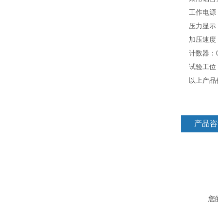
工作电源：A
压力显示：0
加压速度：(5
计数器：0～
试验工位
以上产品价
产品咨
您