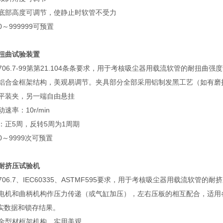
部高度可调节，使静止时软管不受力
999999可预置
扭曲试验装置
06.7-99第第21.104条条要求，用于考核吸尘器用载流软管的耐扭曲强
合金框架结构，美观易调节。夹具部分全部采用铝制发黑工艺（如有磨
装夹，另一端自由悬挂
率：10r/min
正5周，反转5周为1周期
～9999次可预置
耐挤压试验机
06.7、IEC60335、ASTMF595要求，用于考核吸尘器用载流软管的耐
机和曲柄机构作压力传递（或气缸加压），左右压板的相互配合，适用
实数据和锁存结果。
型材框架机构，实用美观。