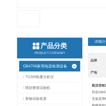
详细介
产品分类
PRODUCT CATEGORY
品牌
GB4706家用电器检测设备
产地
TG309热重分析仪
载流管耐
喷砂磨损试验机
符合GB47
卷轴试验装置
支架采用铝
曲柄旋转速率