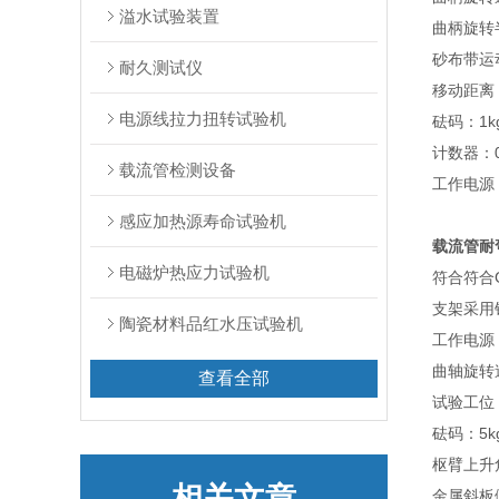
溢水试验装置
曲柄旋转半
砂布带运动速
耐久测试仪
移动距离：
电源线拉力扭转试验机
砝码：1kg
计数器：0～
载流管检测设备
工作电源：A
感应加热源寿命试验机
载流管耐
电磁炉热应力试验机
符合符合GB
支架采用铝
陶瓷材料品红水压试验机
工作电源：A
曲轴旋转速率
查看全部
试验工位：
砝码：5k
枢臂上升角
相关文章
金属斜板