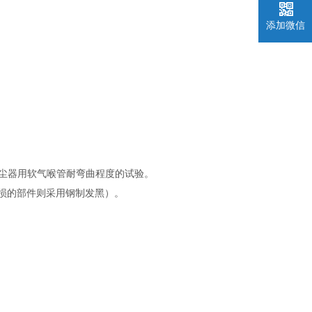
添加微信
于考核吸尘器用软气喉管耐弯曲程度的试验。
损的部件则采用钢制发黑）。