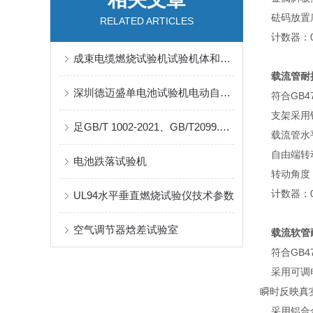
砝码放置底
RELATED ARTICLES
计数器：0～
成束电缆燃烧试验机试验机体和特点介绍
载流管耐
深圳德迈盛单电池试验机电动自行车用锂离子蓄电池技术规范
符合GB47
支架采用铝
足GB/T 1002-2021、GB/T2099.1-2021等标准中的相关要求
载流管水平
自由端转动速
电池跌落试验机
转动角度：
计数器：0
UL94水平垂直燃烧试验仪技术参数
空气调节器焓差试验室
载流软管
符合GB47
采用可调电
瞬时反映真
采用铝合金