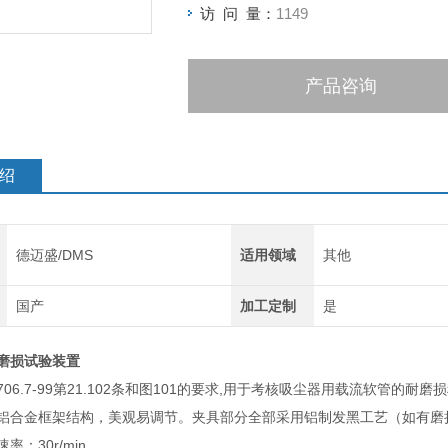
访 问 量：
1149
产品咨询
绍
德迈盛/DMS
适用领域
其他
国产
加工定制
是
磨损试验装置
06.7-99第21.102条和图101的要求,用于考核吸尘器用载流软管的耐
合金框架结构，美观易调节。夹具部分全部采用铝制发黑工艺（如有磨
：30r/min