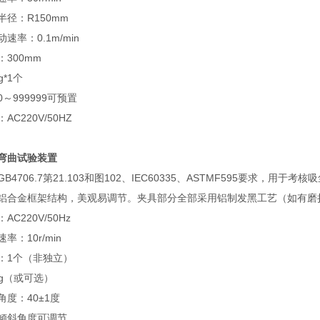
径：R150mm
率：0.1m/min
300mm
*1个
999999可预置
C220V/50HZ
弯曲试验装置
4706.7第21.103和图102、IEC60335、ASTMF595要求，用
合金框架结构，美观易调节。夹具部分全部采用铝制发黑工艺（如有磨
C220V/50Hz
：10r/min
1个（非独立）
g（或可选）
度：40±1度
倾斜角度可调节