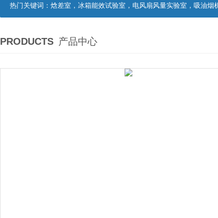
热门关键词：
焓差室，冰箱能效试验室，电风扇风量实验室，吸油烟机油脂分离度试验装置，吸油烟机空气性能试验装置，吸油烟机气味降低度试
PRODUCTS
产品中心