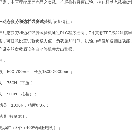
理床，中医理疗床等产品之负载、护栏推拉强度试验、拉伸杆动态载荷疲
杆动态疲劳和边栏强度试验机
设备
特征：
杆动态疲劳和边栏强度试验机通过PLC程序控制，7寸真彩TFT液晶触
集，可任意设置试验负载力值，负载施加时间、试验力峰值加速捕捉功能
户设定的次数后设备自动停机并发出警报。
数：
500-700mm，长度1500-2000mm；
：750N（下压 ）；
力：500N（推拉）；
器：1000N，精度0.3%；
器: 数量3组；
电动缸：3个（400W伺服电机）；