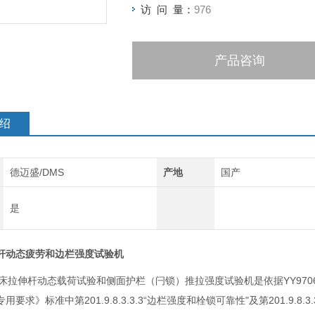
访 问 量：
976
产品咨询
绍
德迈盛/DMS
产地
国产
是
杆动态疲劳和边栏强度试验机
床拉伸杆动态载荷试验和侧面护栏（闩锁）推拉强度试验机是依据YY9706.2
用要求》标准中第201.9.8.3.3.3“边栏强度和栓锁可靠性"及第201.9.