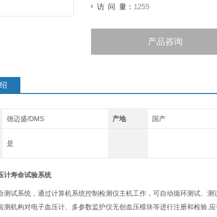
访 问 量：
1259
产品咨询
绍
德迈盛/DMS
产地
国产
是
压计寿命试验系统
命测试系统，通过计算机系统控制检测仪主机工作，可自动循环测试、测
测机构对电子血压计、多参数监护仪无创血压模块等进行注册和检验,应符合YY0