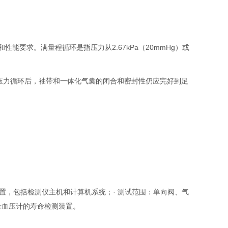
能要求。满量程循环是指压力从2.67kPa（20mmHg）或
hg）的压力循环后，袖带和一体化气囊的闭合和密封性仍应完好到足
装置，包括检测仪主机和计算机系统；· 测试范围：单向阀、气
量血压计的寿命检测装置。