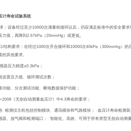
压计寿命试验系统
求：设备经过至少10000次满量程循环以后，仍应满足标准中的安全要求和性
力值，再降到2.67kPa（20mmHg）或更低。
/结构要求：在经过1000次开合循环和10000次40kPa（300mm
准的其他要求。
感器压力精度±0.3kPa；
况设置压力值、循环测试次数；
准功能、分次测试功能、断电数据保护功能；
70-2008《无创自动测量血压计》中4.3寿命的要求；
数· 检测仪主机包括控制模块、通讯模块和气路模块； ·血压计寿命检测
感器、放气阀和检测端口；· 智能化、高效、可用于所有类型无创自动测