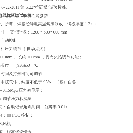
O 6722-2011 第 5.22“抗延燃"试验标准。
电线抗延燃试验机
性能参数：
激光、折弯、焊接经静电高温烤漆制成，钢板厚度 1.2mm
寸： 宽*高*深：1200 * 800* 600 mm；
过程自动控制
量计和压力调节（ 自动点火）
 Φ9.0mm， 长约 100mm ，具有火焰调节功能；
焰温度：（950±50）℃；
施加时间及持燃时间可调节
源：甲烷气体，纯度不低于 95%；（客户自备）
0～0.15Mpa 压力表显示；
节阀：调节压力和流量；
燃时间：自动记录延燃时间，分辨率 0.01s；
部分：由 PLC 控制；
烟气风机；
观察窗，观察燃烧情况；