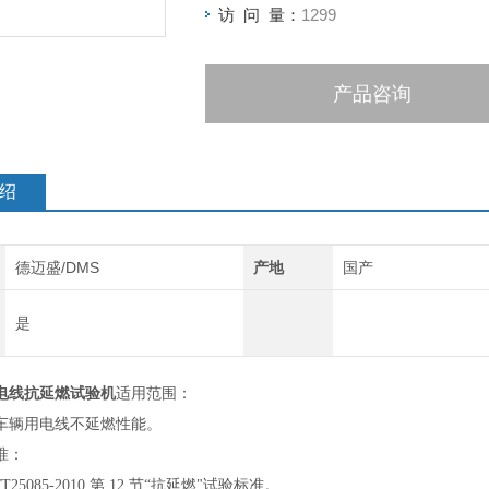
访 问 量：
1299
产品咨询
绍
德迈盛/DMS
产地
国产
是
电线抗延燃试验机
适用范围：
车辆用电线不延燃性能。
准：
B/T25085-2010 第 12 节“抗延燃"试验标准。