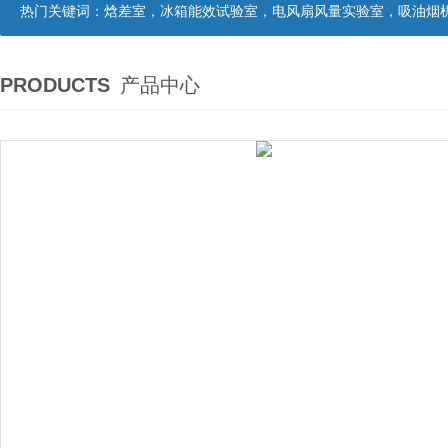
热门关键词：
焓差室，冰箱能效试验室，电风扇风量实验室，吸油烟机油脂分离度试验装置，吸油烟机空气性能试验装置，吸油烟机气味降低度试
PRODUCTS
产品中心