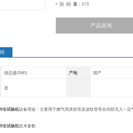
访 问 量：
878
产品咨询
绍
德迈盛/DMS
产地
国产
是
冲击试验机
设备用途：主要用于燃气用具软管及波纹管等在内部充入一定
冲击试验机
技术参数