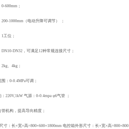
0-600mm；
200-1000mm（电动升降可调节） ；
：1工位；
：DN10-DN32，可满足12种常规连接尺寸；
2kg、4kg；
围：0-0.4MPa可调；
220V,1kW 气源：0-0.4mpa φ6气管 ；
导向管机构，提高导向精度；
尺寸：长×宽×高=800×600×1800mm 电控箱外形尺寸：长×宽×高=800×800