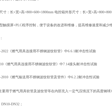
尺寸：长×宽×高=800×600×1800mm 电控箱外形尺寸：长×宽×高=800×800
智能型触摸屏+PLC程序控制，便于设备的改进和维修，提高维修速度和减少
准：
317—2022《燃气用具连接用不锈钢波纹软管》中6.6.1耐冲击性试验
7—2010《燃气用具连接用不锈钢波纹软管》中7.14接头耐冲击性试验
002—2010《燃气输送用不锈钢波纹软管及管件》中6.2.2耐冲击性试验
主要用于燃气用具软管及波纹管等在内部充入一定气压情况下的高度钢球
DN10-DN32；