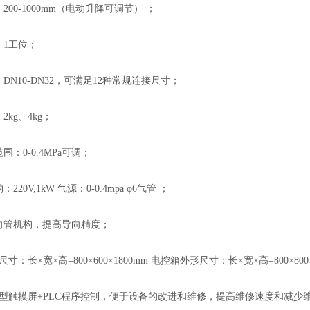
200-1000mm（电动升降可调节） ；
：1工位；
：DN10-DN32，可满足12种常规连接尺寸；
2kg、4kg；
围：0-0.4MPa可调；
220V,1kW 气源：0-0.4mpa φ6气管 ；
导向管机构，提高导向精度；
尺寸：长×宽×高=800×600×1800mm 电控箱外形尺寸：长×宽×高=800×800
智能型触摸屏+PLC程序控制，便于设备的改进和维修，提高维修速度和减少