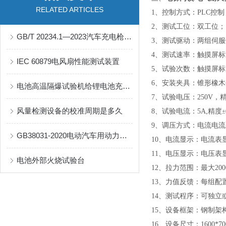
RELATED ARTICLES
1、控制方式：PLC控
2、测试工位：双工位；
GB/T 20234.1—2023汽车充电枪轮胎碾压试验机
3、测试驱动：两组伺
4、
测试速率：触摸屏标
IEC 60879电风扇性能测试装置
5、
试验次数：触摸屏标
6、
安装夹具：锥形橡木
电池高温隔爆试验机给锂电池充电的过程，看了你就懂
7、
试验电压：
250V，
风量检测设备的校准周期是多久
8、
试验电流：
5A,精度
±
9、调压方式：电流电
GB38031-2020电动汽车用动力蓄电池安全要求设备整体解决方案
10、电流显示：电流表
11、电压显示：电压表
电池外部火烧试验台
12、
拉力范围：最大
20
13、力值反馈：每组配
14、测试程序：可独
15、设备框架：钢制架
16、设备尺寸
：
1600*7