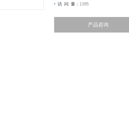
访 问 量：
1395
产品咨询
绍
德迈盛/DMS
产地
国产
是
概述：
GB/T20234充电桩限制短路电流耐受试验系统
适用于电动汽
预期短路电流和负载寿命试验。
标准：
GB/T20234充电桩限制短路电流耐受试验系统
按照
GB/T2023
T11918.1-2014中29章节要求。