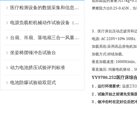
底部圆盘的重量为17Kg+0.1
医疗检测设备的数据采集和信息处理技术探索
摩擦阻力位0.25-0.45N
电源负载柜机械动作试验设备（如插头插座寿命试验机）
3、医疗床抗压动态疲劳和
台扇、吊扇、落地扇三合一风量试验室
电源: AC 220V+10% 50Hz.
加载系统:采用高品质电机
坐姿椅摆锤冲击试验台
加载方式:持续加载。
垂直加载速度: 1000N/min
动力电池挤压试验评判标准
垂直施压: 伺服电机驱动，5
YY9706.252医疗床
电池防爆试验箱双层式
:
23
1
﹑运行环境要求
温度

2
﹑
试验开始之前请先安装
3
﹑
做冲击时在定好位后把