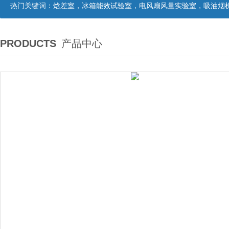
热门关键词：
焓差室，冰箱能效试验室，电风扇风量实验室，吸油烟机油脂分离度试验装置，吸油烟机空气性能试验装置，吸油烟机气味降低度试
PRODUCTS
产品中心