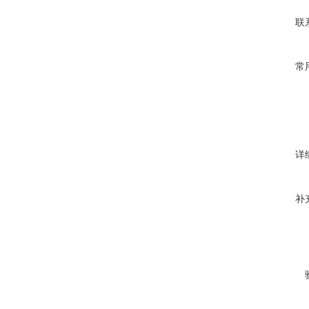
联
常
详
补