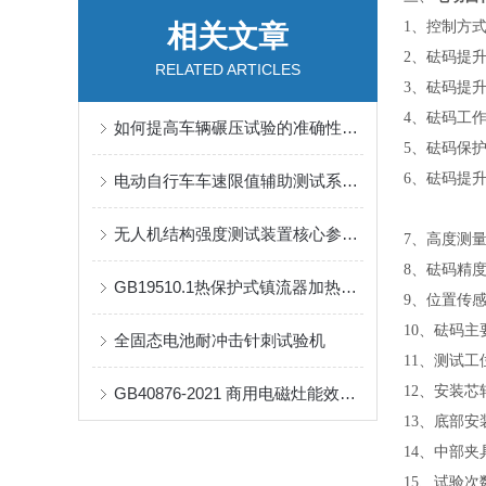
1、控制方
相关文章
2、砝码提升
RELATED ARTICLES
3、砝码提
4、砝码工
如何提高车辆碾压试验的准确性与安全性？
5、砝码保
6、砝码提
电动自行车车速限值辅助测试系统的设计与技术特点
无人机结构强度测试装置核心参数分享
7、高度测量
8、砝码精度
GB19510.1热保护式镇流器加热试验箱
9、位置传感
10、砝码主
全固态电池耐冲击针刺试验机
11、测试工
12、安装芯
GB40876-2021 商用电磁灶能效标准锅
13、底部
14、中部
15、试验