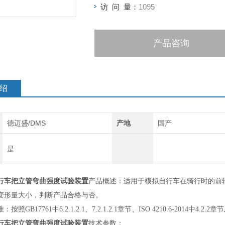
访 问 量：
1095
产品咨询
绍
德迈盛/DMS
产地
国产
是
行车把立管弯曲强度试验装置
产品概述：适用于模拟自行车在骑行时的前
变形量大小，判断产品合格与否。
准：按照
GB17761中6.2.1.2.1、
7.2.1.2.1
章节、
ISO 4210.6-2014中4.2
行车把立管弯曲强度试验装置
技术参数：