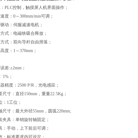
式：PLC控制，触摸屏人机界面操作；
速度：0～300mm/min可调；
升驱动：伺服减速电机；
作方式：电磁铁吸合释放；
护方式：双向导杆自由滑落；
升高度：
1
～
370
mm；
误差:±2mm；
: 1%；
器精度：2500 P/R，光电感应；
要尺寸：直径150mm，重量
22.5Kg
；
位：1工位；
轴尺寸：最大外径55mm，圆弧220mm;
安装夹具：单销旋转轴固定；
夹具：手动，上下前后可调；
次数：标准要求内可设定；