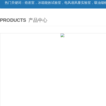
热门关键词：
焓差室，冰箱能效试验室，电风扇风量实验室，吸油烟机油脂分离度试验装置，吸油烟机空气性能试验装置，吸油烟机气味降低度试
PRODUCTS
产品中心