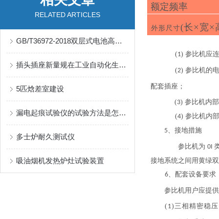
额
定频率
RELATED ARTICLES
(长×宽×
外形尺寸
GB/T36972-2018双层式电池高温防爆试验箱
(
) 参比机应
1
插头插座新量规在工业自动化生产线上的应用实践与优势介绍
(
) 参比机的
2
配套插座；
5匹焓差室建设
(
) 参比机内
3
漏电起痕试验仪的试验方法是怎样的？
(
) 参比机内
4
、
接地措施
5
多士炉耐久测试仪
参比机为
0I
吸油烟机发热炉灶试验装置
接地系统之间用黄绿双
、配套设备要求
6
参比机用户
应提供
(
)三相精密稳
1