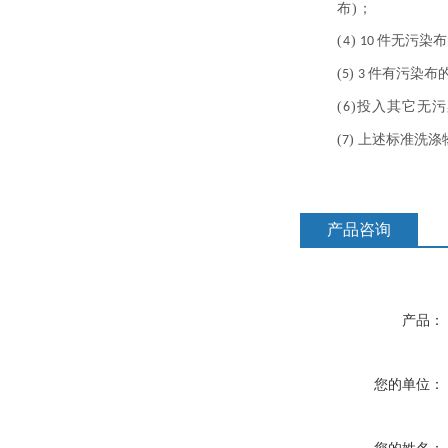
布
)；
(
)
件无污染布
4
10
(
)
件有污染布
5
3
(
)投入其它无
6
(
) 上述标准洗涤
7
产品咨询
产品：
您的单位：