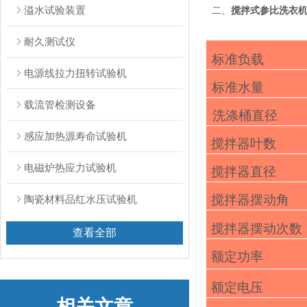
溢水试验装置
二、
搅拌式参比洗衣
耐久测试仪
标准
负载
电源线拉力扭转试验机
标准
水量
载流管检测设备
洗
涤桶直径
感应加热源寿命试验机
搅拌器叶数
电磁炉热应力试验机
搅拌器直径
搅拌器摆动
角
陶瓷材料品红水压试验机
搅拌器摆动
次数
查看全部
额
定功率
额
定电压
相关文章