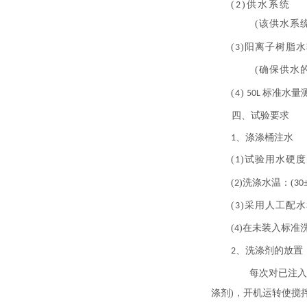
(
)供水系统
2
(该供水系
(
)阳离子树脂
3
(确保供水
(
)
标准水量
4
50
L
四、试验要求
、涤涤桶注水
1
(
)
试验用水硬度
1
(
)洗涤水温：(
2
30
(
)采用人工配
3
(
)在未装入标准
4
、洗涤剂的放置
2
每次对已注入
涤剂
)，开机运转使搅