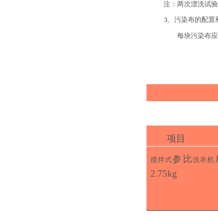
注：
两次漂洗试验
、污染布的配
置
3
每块污染布应
项
目
参
比
搅
拌
式
洗
衣
机
2
.75kg