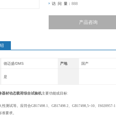
访 问 量：
888
产品咨询
绍
德迈盛/DMS
产地
国产
是
8健身器材动态载荷综合试验机
主要功能或目标
:
久性测试等。应符合
GB17498.1、GB17498.2、GB17498,5~10、IS020957-1
关标准要求。