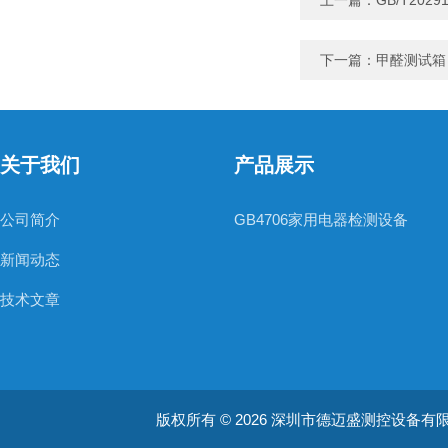
上一篇：
GB/T20
下一篇：
甲醛测试箱
关于我们
产品展示
公司简介
GB4706家用电器检测设备
新闻动态
技术文章
版权所有 © 2026 深圳市德迈盛测控设备有限公司(ww