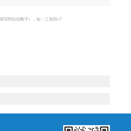
填写阿拉伯数字），如：三加四=7