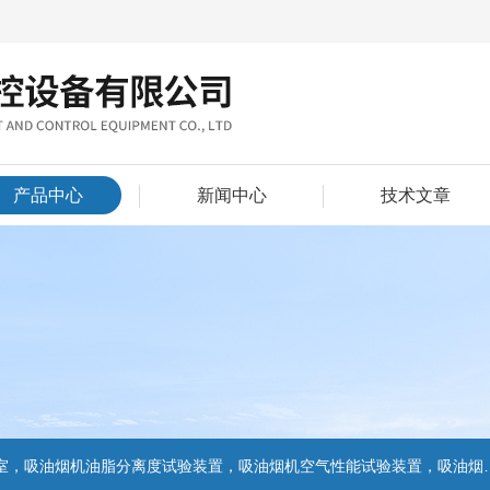
产品中心
新闻中心
技术文章
置，吸油烟机气味降低度试验装置，电池挤压试验机，电池短路试验机,电池重物冲击试验机,电池自由跌落试验机,电池燃烧试验机,电池洗涤试验机,电池挤压试验机