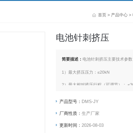
首页
>
产品中心
>
电池针刺挤压
简要描述：
电池针刺挤压主要技术参数
1）最大挤压压力：≤20kN
2）最大相对挤压行程（可调节）： ≤30
3）挤压针刺动力：伺服驱动；
产品型号：
DMS-JY
4）挤压速度调节：0.02-10mm/s 设置
厂商性质：
生产厂家
5）挤压针刺保持时间：9999 秒；
更新时间：
2026-08-03