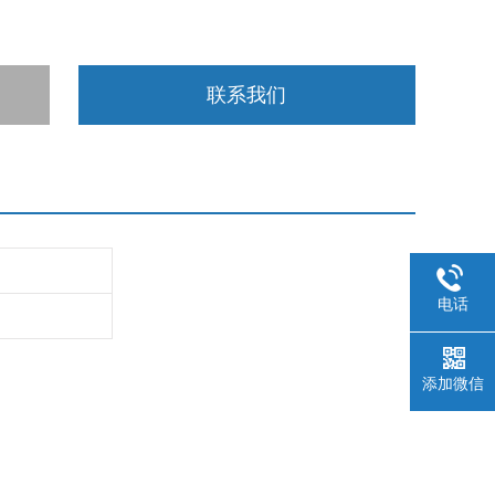
高）
，从垂直于蓄电池极板的方向贯穿刺入电 池后，（针 停留在电池
联系我们
电话
添加微信