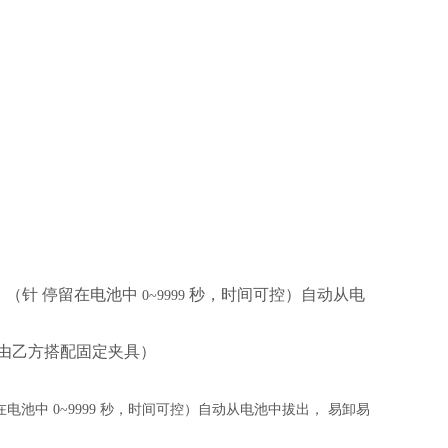
，（针 停留在电池中
秒，时间可控）自动从电
0~9999
形由乙方搭配固定夹具）
在电池中
0~9999
秒，时间可控）自动从电池中拔出， 易卸易