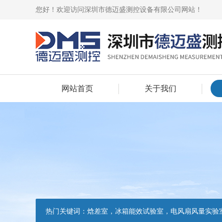
您好！欢迎访问深圳市德迈盛测控设备有限公司网站！
网站首页
关于我们
热门关键词：
焓差室，冰箱能效试验室，电风扇风量实验室，吸油烟机油脂分离度试验装置，吸油烟机空气性能试验装