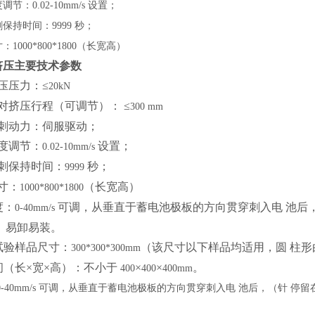
度调节：
0.02-10mm/s
设置；
刺保持时间：
9999
秒；
寸：
1000*800*1800
（长宽高）
挤压
主要技术参数
压压力：≤
20kN
对挤压行程（可调节）： ≤
300 mm
刺动力：伺服驱动；
度调节：
设置；
0.02-10mm/s
刺保持时间：
秒；
9999
寸：
（长宽高）
1000*800*1800
度：
可调，从垂直于蓄电池极板的方向贯穿刺入电 池后
0-40mm/s
 易卸易装。
试验样品尺寸：
（该尺寸以下样品均适用，圆 柱
300*300*300mm
间（长×宽×高）：不小于
×
×
。
400
400
400mm
0-40mm/s
可调，从垂直于蓄电池极板的方向贯穿刺入电 池后，（针 停留