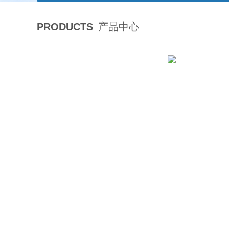
PRODUCTS
产品中心