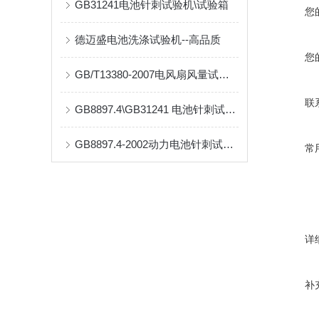
GB31241电池针刺试验机\试验箱
您
德迈盛电池洗涤试验机--高品质
您
GB/T13380-2007电风扇风量试验室
联
GB8897.4\GB31241 电池针刺试验机
GB8897.4-2002动力电池针刺试验机
常
详
补