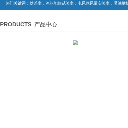
热门关键词：
焓差室，冰箱能效试验室，电风扇风量实验室，吸油烟机油脂分离度试验装置，吸油烟机空气性能试验装置，吸油烟机气味降低度试
PRODUCTS
产品中心