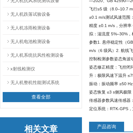
无人机抗风系统测试设备
—2020、GB 42590
飞行≥5 级（8.0–10.7
无人机跌落试验设备
±0.1 m/s测试风速范围
精度 ±0.1 m/s，分辨
无人机冻雨检测设备
拟：湍流度 5%–30%，
无人机电池检测设备
参数1. 悬停稳定性（GB
m/s（6 级风）2. 航
无人机系统抗风性检测设备
控制检测参数姿态角波动：横
姿态修正精度：飞控闭环误
x射线检测仪
升：极限风速下温升 ≤75
无人机整机性能测试系统
振动：振动频率 ≥50 
姿态恢复 ≤3 s侧风
查看全部
传感器参数风速传感器：精度
定位系统：RTK‑GPS，定
产品咨询
相关文章