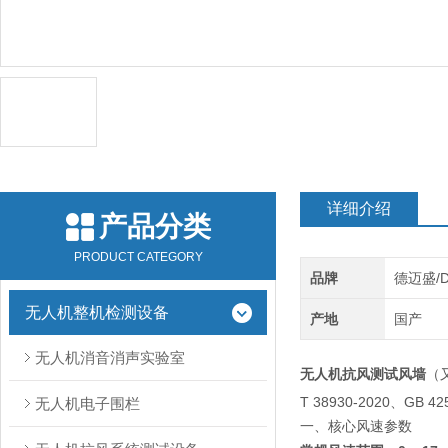
详细介绍
产品分类
PRODUCT CATEGORY
品牌
德迈盛/
无人机整机检测设备
产地
国产
无人机消音消声实验室
无人机抗风测试风墙
（
T 38930-2020、GB 42
无人机电子围栏
一、核心风速参数