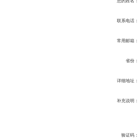
您的姓名：
联系电话：
常用邮箱：
省份：
详细地址：
补充说明：
验证码：