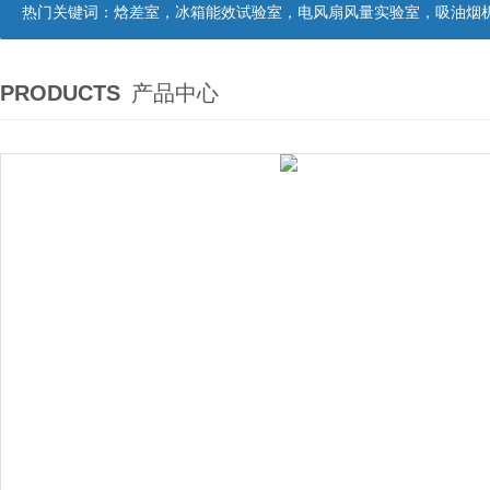
热门关键词：
焓差室，冰箱能效试验室，电风扇风量实验室，吸油烟机油脂分离度试验装置，吸油烟机空气性能试验装置，吸油烟机气味降低度试
PRODUCTS
产品中心