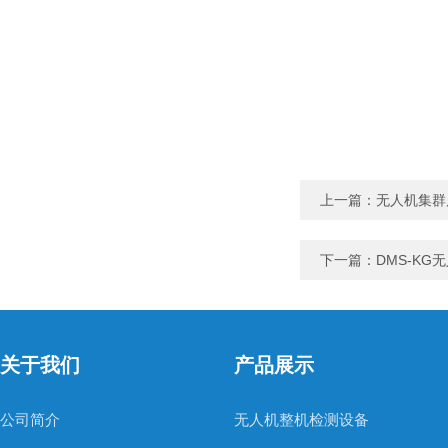
上一篇：
无人机集群
下一篇：
DMS-K
关于我们
产品展示
公司简介
无人机整机检测设备