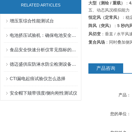
大型（测绘 / 重载）
：
4
RELATED ARTICLES
五、动态风况模拟能力
恒定风（定常风）
：稳
增压泵综合性能测试台
阵风（突风）
：
5 秒内
风切变
：垂直 / 水平风
电池挤压试验机：确保电池安全的关键设备
复合风场
：同时叠加侧风 
食品安全快速分析仪常见指标的测试方法与原理解析
德迈盛供应防淋水防尘检测设备简介
产品咨询
CTI漏电起痕试验仪怎么选择
安全帽下颏带强度/侧向刚性测试仪
产品：
您的单位：