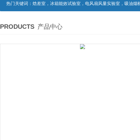
热门关键词：
焓差室，冰箱能效试验室，电风扇风量实验室，吸油烟机油脂分离度试验装置，吸油烟机空气性能试验装置，吸油烟机气味降低度试
PRODUCTS
产品中心