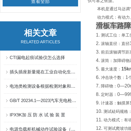
供可靠之依据。
查看全部
本机是通过马达调
动力模式：有动力
滑板车路障
相关文章
1.
测试工位：单工
RELATED ARTICLES
2.
滚轴直径：直径
3.
前后滚轴调节距
CTI漏电起痕试验仪怎么选择
4.
滚筒：加障碍物
5.
15k
最大速度：
插头插座新量规在工业自动化生产线上的应用实践与优势介绍
6.
1
冲击块个数：
7.
0—20
电池类检测设备根据检测对象和目的不同可分为哪几类？
障碍物：
8.
0—99
定时器：
GB/T 20234.1—2023汽车充电枪轮胎碾压试验机
9.
计速器：触摸屏
10.
测试砝码规格
IPX9K加 压 防 水 试 验 装 置
11.
动力模式：有
12.
可测试爬坡功
电源负载柜机械动作试验设备（如插头插座寿命试验机）