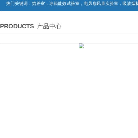
热门关键词：
焓差室，冰箱能效试验室，电风扇风量实验室，吸油烟机油脂分离度试验装置，吸油烟机空气性能试验装置，吸油烟机气味降低度试
PRODUCTS
产品中心