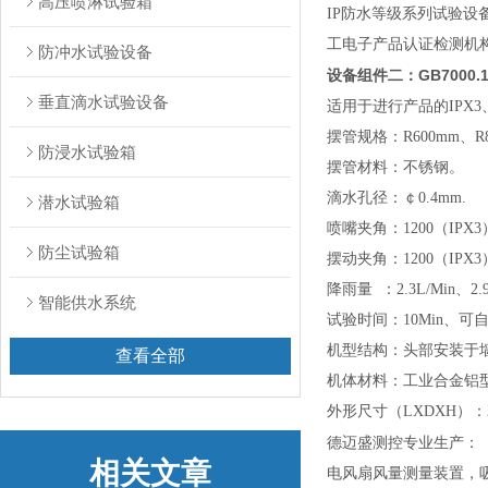
高压喷淋试验箱
IP防水等级系列试验设备是
工电子产品认证检测机构及
防冲水试验设备
GB700
设备组件二：
垂直滴水试验设备
适用于进行产品的IPX3
摆管规格：
R600mm、
防浸水试验箱
摆管材料：不锈钢。
滴水孔径：￠0.4mm.
潜水试验箱
喷嘴夹角：120
0
（IPX3
防尘试验箱
摆动夹角：120
0
（IPX3
降雨量 ：2.3L/Min、2.
智能供水系统
试验时间：10Min、可
机型结构：头部安装于
查看全部
机体材料：工业合金铝
外形尺寸（LXDXH）：22
德迈盛测控专业生产：
相关文章
电风扇风量测量装置，