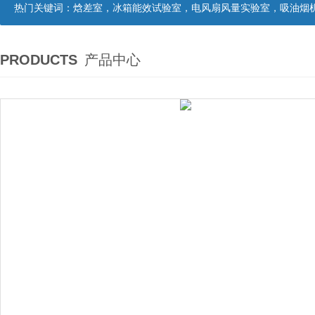
热门关键词：
焓差室，冰箱能效试验室，电风扇风量实验室，吸油烟机油脂分离度试验装置，吸油烟机空气性能试验装置，吸油烟机气味降低度试
PRODUCTS
产品中心