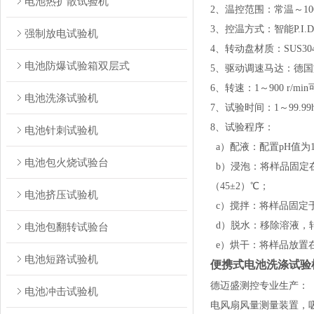
电池热扩散试验机
2、温控范围：常温～10
3、控温方式：智能P.I.
强制放电试验机
4、转动盘材质：SUS
电池防爆试验箱双层式
5、驱动调速马达：德
6、转速：1～900 r/mi
电池洗涤试验机
7、试验时间：1～99.9
8、试验程序：
电池针刺试验机
a）配液：配置pH值为11
电池包火烧试验台
b）浸泡：将样品固定在
（45±2）℃；
电池挤压试验机
c）搅拌：将样品固定于转
d）脱水：移除溶液，转动1
电池包翻转试验台
e）烘干：将样品放置在高
电池短路试验机
便携式电池洗涤试验
德迈盛测控专业生产：
电池冲击试验机
电风扇风量测量装置，