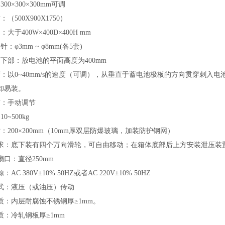
00×300×300mm可调
（500X900X1750）
大于400W×400D×400H mm
：φ3mm ~ φ8mm(各5套)
下部：放电池的平面高度为400mm
：以0~40mm/s的速度（可调），从垂直于蓄电池极板的方向贯穿刺入电池
卸易装。
节：手动调节
0~500kg
：200×200mm（10mm厚双层防爆玻璃，加装防护钢网）
要求：底下装有四个万向滑轮，可自由移动；在箱体底部后上方安装泄压装
扇口：直径250mm
AC 380V±10% 50HZ或者AC 220V±10% 50HZ
方式：液压（或油压）传动
质：内层耐腐蚀不锈钢厚≥1mm。
质：冷轧钢板厚≥1mm