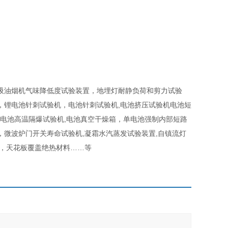
吸油烟机气味降低度试验装置，地埋灯耐静负荷和剪力试验
，锂电池针刺试验机，电池针刺试验机,电池挤压试验机电池短
机,电池高温隔爆试验机,电池真空干燥箱，单电池强制内部短路
微波炉门开关寿命试验机,凝霜水汽蒸发试验装置,自镇流灯
锅，天花板覆盖绝热材料……等