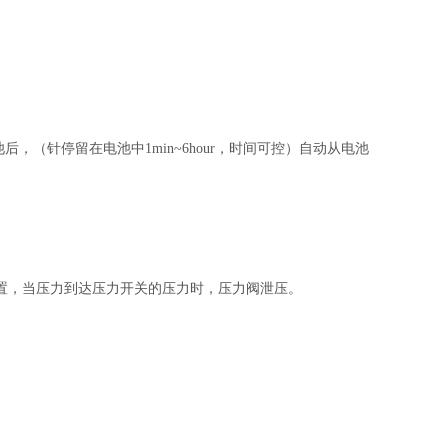
后，（针停留在电池中1min~6hour，时间可控）自动从电池
置，当压力到达压力开关的压力时，压力阀泄压。