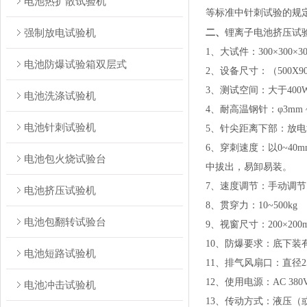
电池热扩散试验机
等标准中针刺试验的规
强制放电试验机
锂离子电池挤压试
二、
1、大试件：300×300×3
电池防爆试验箱双层式
2、设备尺寸：（500X90
3、测试空间：大于400W×
电池洗涤试验机
4、耐高温钢针：φ3mm ~
电池针刺试验机
5、针尖距离下部：放电
6、穿刺速度：以0~40
电池包火烧试验台
中拔出，易卸易装。
7、速度调节：手动调
电池挤压试验机
8、贯穿力：10~500kg
电池包翻转试验台
9、视窗尺寸：200×2
10、防爆要求：底下
电池短路试验机
11、排气风扇口：直径2
12、使用电源：AC 380V±
电池冲击试验机
13、传动方式：液压（