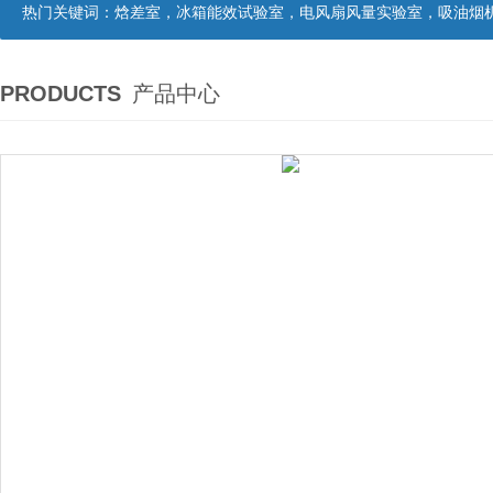
热门关键词：
焓差室，冰箱能效试验室，电风扇风量实验室，吸油烟机油脂分离度试验装置，吸油烟机空气性能试验装置，吸油烟机气味降低度试
PRODUCTS
产品中心