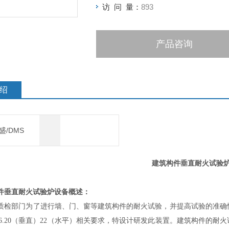
访 问 量：
893
产品咨询
绍
盛/DMS
建筑构件垂直耐火试验
件垂直耐火试验炉
设备概述：
质检部门为了进行墙、门、窗等建筑构件的耐火试验，并提高试验的准确性和可
BS476.20（垂直）22（水平）相关要求，特设计研发此装置。建筑构件