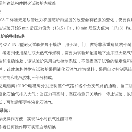
示的建筑构件耐火试验炉内标准
差
.1-2008-T 标准规定尽管压力梯度随炉内温度的改变会有轻微的变化，仍
验开始5 min 后压力值为（15±5）Pa，10 min 后压力值为（17±3）Pa
试验炉的整体结构
的ZZZ-JN-2型耐火试验炉属于墙炉，用于墙、门、窗等非承重建筑构
。考虑到使用柴油或天然气作燃料，需要为试验炉配备地下油库或天然气
性和准确性差，该试验炉采用自动控制系统，不仅提高了试验的稳定性和
述，该建筑构件耐火试验炉采用液化石油气作为燃料，采用自动控制系统
气控制和电气控制三部分构成。
总电磁阀和10个电磁阀分别控制整个气路和各个分支气路的通断。当二
液化石油气排入大气；当压力再高时，高压检测开关动作，停止试验，以
低，可能需要更换液化石油气。
气系统：
系统操作方便，实现24小时供气性能可靠
作者任何操作即可实现自动切换