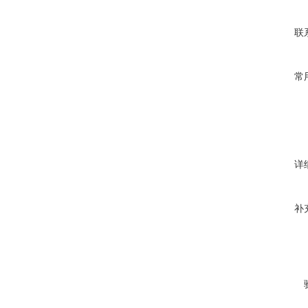
联
常
详
补