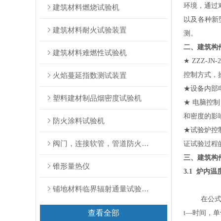
环境，通过
建筑材料燃烧试验机
以及各种新
建筑材料耐火试验装置
测。
二、
建筑构
建筑材料难燃性试验机
★ ZZZ
火焰蔓延指数测试装置
控制方式，
★设备内部
塑料建材制品烟密度试验机
★ 电脑控
和密度的影
防火涂料试验机
★试验炉控
阀门，连接软管，管道防火试验装置
证试验过程
三、
建筑构
锥形量热仪
3.1 炉内
铺地材料临界辐射通量试验装置
在公
查看全部
t—时间，单