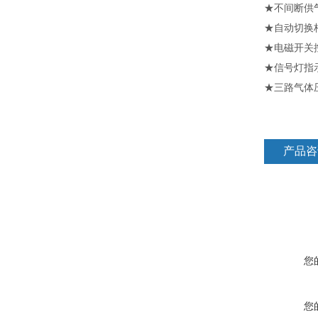
★不间断供
★自动切换
★电磁开关
★信号灯指
★三路气体
产品咨
您
您