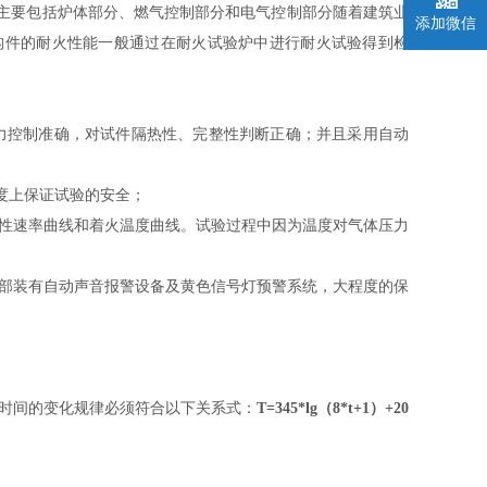
主要包括炉体部分、燃气控制部分和电气控制部分随着建筑业
添加微信
构件的耐火性能一般通过在耐火试验炉中进行耐火试验得到检
、压力控制准确，对试件隔热性、完整性判断正确；并且采用自动
度上保证试验的安全；
线性速率曲线和着火温度曲线。试验过程中因为温度对气体压力
外部装有自动声音报警设备及黄色信号灯预警系统，大程度的保
均温度随时间的变化规律必须符合以下关系式：
T=345*lg（8*t+1）+20