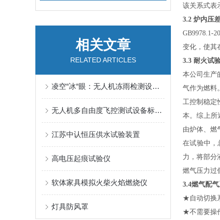
该关系式表
3.2 炉内压
GB9978
相关文章
变化，使其在试
RELATED ARTICLES
3.3 耐火
本公司生产
凌空“冰“眼：无人机冻雨检测设备如何为航空安全保驾护航
气作为燃料
工控制稳定
无人机多自由度飞控测试设备标准化维护方案
本。综上所
由炉体、燃
江苏中认恒压供水试验装置
在试验中，
力，将部分
高电压起痕试验仪
燃气压力过
软体家具模拟火柴火焰燃烧仪
3.4燃气配
★自动切换
灯具防风罩
★不需要操