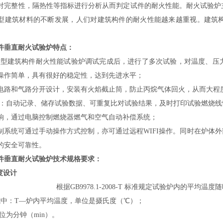
对完整性，隔热性等指标进行分析从而判定试件的耐火性能。耐火试验炉
型建筑材料的不断发展，人们对建筑构件的耐火性能越来越重视。建筑
件垂直耐火试验炉
特点：
-JN-2型建筑构件耐火性能试验炉调试完成后，进行了多次试验，对温度
操作简单，具有很好的稳定性，达到
先进
水平；
电路和气路分开设计，安装有火焰截止筒，防止丙烷气体回火，从而大程
制：自动记录、储存试验数据、可重复比对试验结果，及时打印试验燃烧
响，通过电脑控制燃烧器燃气和空气自动补偿系统；
制系统可通过手动操作方式控制，亦可通过远程WIFI操作。同时在炉体
的安全可靠性。
件垂直耐火试验炉
技术规格要求：
温度设计
根据GB9978.1-2008-T 标准规定试验炉内的平
式中：T—炉内平均温度，单位是摄氏度（℃）；
位为分钟（min）。