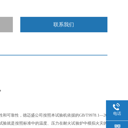
联系我们
炉
电话
靠性，德迈盛公司按照本试验机依据的GB/T9978.1—20
的耐火试验就是按照标准中的温度、压力在耐火试验炉中模拟火灾的