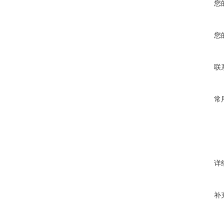
您
您
联
常
详
补