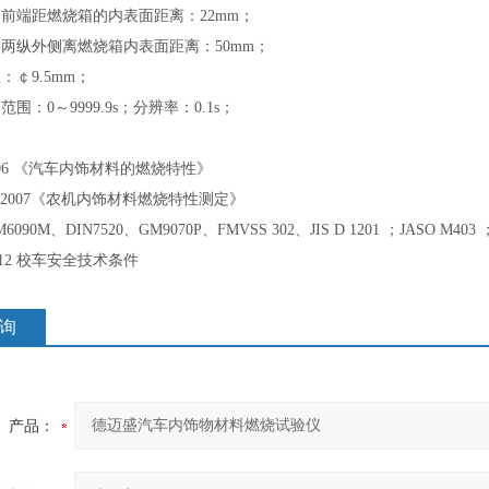
架前端距燃烧箱的内表面距离：22mm；
架两纵外侧离燃烧箱内表面距离：50mm；
：￠9.5mm；
围：0～9999.9s；分辨率：0.1s；
-2006 《汽车内饰材料的燃烧特性》
953-2007《农机内饰材料燃烧特性测定》
6090M、DIN7520、GM9070P、FMVSS 302、JIS D 1201 ；JASO M403 
-2012 校车安全技术条件
询
产品：