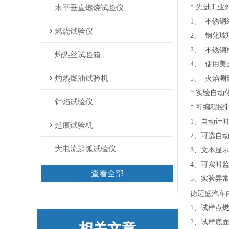
水平垂直燃烧试验仪
* 先进工
1、 不锈
燃烧试验仪
2、 钢化
3、 不锈
灼热丝试验箱
4、 使用
灼热燃油试验机
5、 火焰
* 实验自
针焰试验仪
* 可编程控
1、自动计
起痕试验机
2、可选自
大电流起弧试验仪
3、文本显
4、可实时
查看全部
5、实验异
德迈盛汽车
1、试样点燃
2、试样底面
相关文章