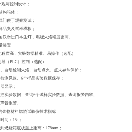
业外观与控制设计；
钢结构箱体；
玻璃门便于观察测试；
钢样品夹及试样模板；
美国汉堡进口本生灯，燃烧火焰精度更高。
测量装置；
动化程度高，实验数据精准、易操作（选配）
制器（PLC）控制（选配）
时、自动检测火焰、自动点火、点火异常保护；
动检测风速、6个样品实验数据保存；
示器显示；
监控实验数据，查询6个试样实验数据、查询报警内容。
常声音报警。
内饰物材料燃烧试验仪
技术指标
时间：15s；
到燃烧箱底板至上距离：178mm；