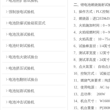
电池热扩散试验机
锂电池燃烧抛射试
二、
强制放电试验机
1、操作方式：PLC控制
2、燃烧器：进口ED&D本
电池防爆试验箱双层式
3、火焰施加时间：0～999
4、火焰续燃时间：0～999
电池洗涤试验机
5、火焰高度： 10～75
电池针刺试验机
6、试验棒直径：1/4英寸（6
7、测试罩宽度：12英寸(3
电池包火烧试验台
8、测试罩高度：24英寸(6
9、点火装置： 自动点
电池挤压试验机
10、控制方式： 试验
电池包翻转试验台
11、燃烧气体要求：纯
12、使用电源： AC 1ψ 3
电池短路试验机
13、总功率: 200W
14、机台尺寸： W1600 
电池冲击试验机
15、机台重量： 约380K