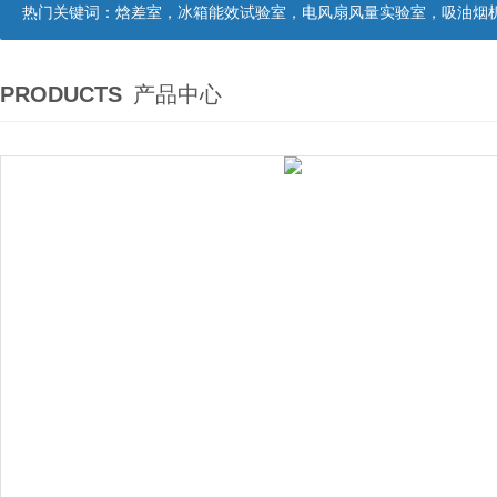
热门关键词：
焓差室，冰箱能效试验室，电风扇风量实验室，吸油烟机油脂分离度试验装置，吸油烟机空气性能试验装置，吸油烟机气味降低度试
PRODUCTS
产品中心