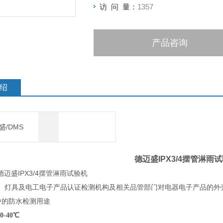
访 问 量：
1357
产品咨询
绍
盛/DMS
德迈盛IPX3/4摆管淋雨
德迈盛IPX3/4摆管淋雨试验机
：
灯具及电工电子产品认证检测机构及相关品管部门对电器电子产品的外壳防护等级（I
中的防水检测用途
0-40
℃