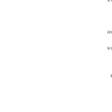
常
详
补