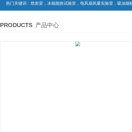
热门关键词：
焓差室，冰箱能效试验室，电风扇风量实验室，吸油烟机油脂分离度试验装置，吸油烟机空气性能试验装置，吸油烟机气味降低度试
PRODUCTS
产品中心