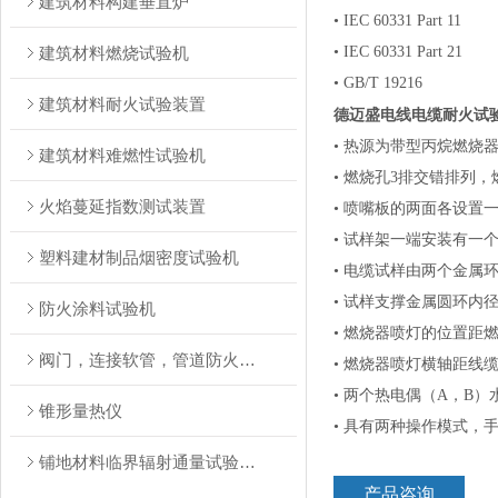
建筑材料构建垂直炉
• IEC 60331 Part 11
建筑材料燃烧试验机
• IEC 60331 Part 21
• GB/T 19216
建筑材料耐火试验装置
德迈盛电线电缆耐火试
• 热源为带型丙烷燃烧器
建筑材料难燃性试验机
• 燃烧孔3排交错排列，
火焰蔓延指数测试装置
• 喷嘴板的两面各设置
• 试样架一端安装有一
塑料建材制品烟密度试验机
• 电缆试样由两个金属
• 试样支撑金属圆环内径
防火涂料试验机
• 燃烧器喷灯的位置距燃
阀门，连接软管，管道防火试验装置
• 燃烧器喷灯横轴距线缆
• 两个热电偶（A，B）
锥形量热仪
• 具有两种操作模式，
铺地材料临界辐射通量试验装置
产品咨询