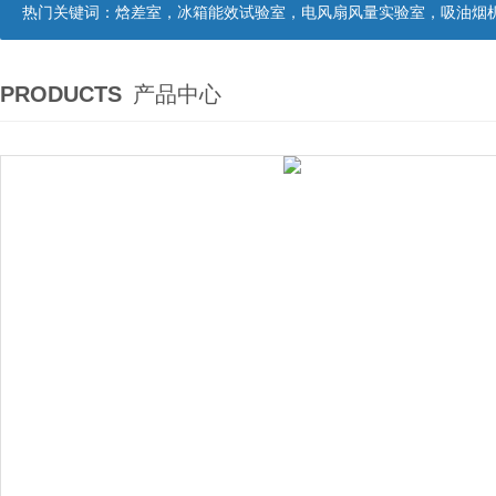
热门关键词：
焓差室，冰箱能效试验室，电风扇风量实验室，吸油烟机油脂分离度试验装置，吸油烟机空气性能试验装置，吸油烟机气味降低度试
PRODUCTS
产品中心