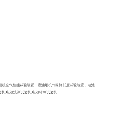
烟机空气性能试验装置，吸油烟机气味降低度试验装置，电池
验机,电池洗涤试验机,电池针刺试验机