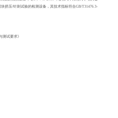
块挤压/针刺
试验的检测设备，其技术指标符合GB/T31476.3-
要求与测试要求》