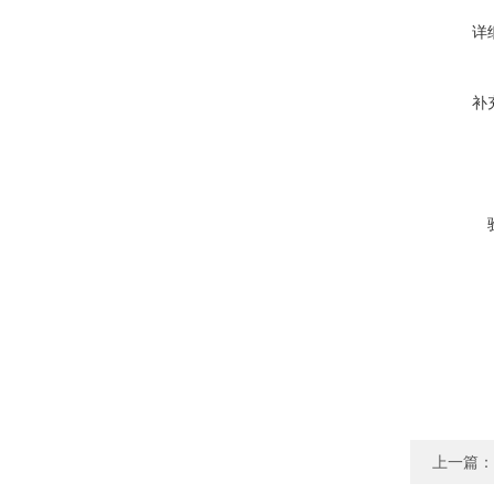
详
补
上一篇：