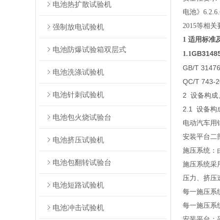
电池热扩散试验机
电池
》
6.2.6
2015
等
相关
强制放电试验机
1 适用标准
电池防爆试验箱双层式
GB31
1.1
GB/T 3
电池洗涤试验机
QC/T 7
电池针刺试验机
2 设备构
2.1 设备构
电池包火烧试验台
电动汽车用
安装平台二
电池挤压试验机
施压系统：由
电池包翻转试验台
施压系统采
压力、挤压
电池短路试验机
每一施压系
每一施压系
电池冲击试验机
安装平台：平台