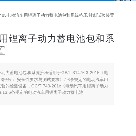
31485电动汽车用锂离子动力蓄电池包和系统挤压/针刺试验装置
汽车用锂离子动力蓄电池包和系
置
动力蓄电池包和系统挤压适用于GB/T 31476.3-2015《电
3部分： 安全性要求与测试要求》7.6条规定的电动汽车用
的检测设备，QC/T 743-201x《电动汽车用锂离子动力
13.5-6.3.13.6条规定的电动汽车用锂离子动力蓄电池