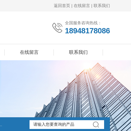
返回首页
|
在线留言
|
联系我们
全国服务咨询热线：
18948178086
在线留言
联系我们