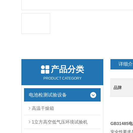
详细介
产品分类
PRODUCT CATEGORY
品牌
电池检测试验设备
高温干燥箱
1立方高空低气压环境试验机
GB3148
安全性要求