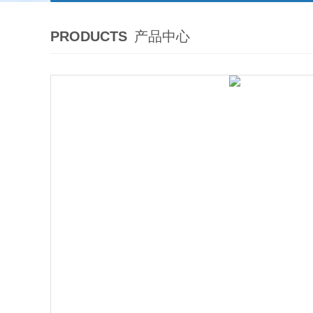
PRODUCTS
产品中心