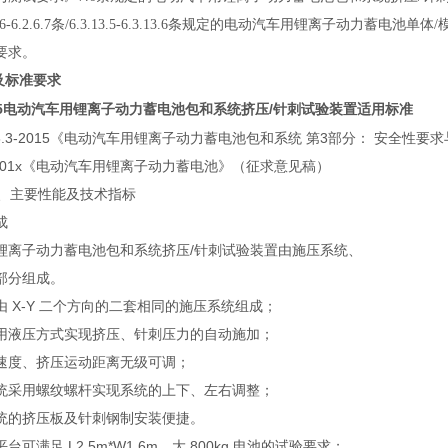
.6-6.2.6.7条/6.3.13.5-6.3.13.6条
规定的
电动汽车用锂离子动力蓄电池单体/模
要求。
及标准要求
485电动汽车用锂离子动力蓄电池包和系统挤压/针刺试验装置
适用标准
1476.3-2015《电动汽车用锂离子动力蓄电池包和系统 第3部分： 安全性
43-201x《电动汽车用锂离子动力蓄电池》（征求意见稿）
成、主要性能及技术指标
成
锂离子动力蓄电池包和系统挤压/针刺试验装置由施压系统、
部分组成。
 X-Y 二个方向的二套相同的施压系统组成；
用液压方式实现挤压、针刺压力的自动施加；
速度、挤压运动距离无级可调；
统采用螺纹螺杆实现系统的上下、左右调整；
统的挤压板及针刺钢制安装便捷。
可满足 L2.5m*W1.6m，大 800kg 电池的试验要求；