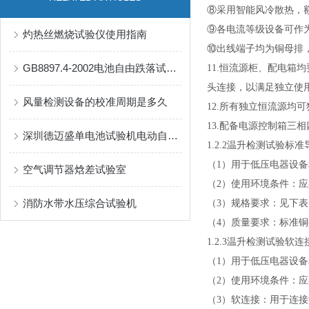
⑧采用智能风冷散热，
⑨各电流等级设备可作
灼热丝燃烧试验仪使用指南
⑩出线端子均为铜母排
GB8897.4-2002电池自由跌落试验机
11.
恒流源柜、配电箱均
头连接，以满足独立使
风量检测设备的校准周期是多久
12.
所有独立恒流源均可
13.
配备电源控制箱三相
深圳德迈盛单电池试验机电动自行车用锂离子蓄电池技术规范
1.2.2
温升检测试验标准
（
1
）用于低压电器设备
空气调节器焓差试验室
（
2
）使用环境条件：应
消防水带水压综合试验机
（
3
）规格要求：见下表
（
4
）质量要求：标准铜
1.2.3
温升检测试验软连
（
1
）用于低压电器设备
（
2
）使用环境条件：应
（
3
）软连接：用于连接