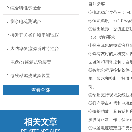
目的需要；
综合特性试验台
⑤电流稳定度范围：
+0
⑥恒流精度：≤±
1.0
％读
剩余电流测试台
⑦输出波形：交流正弦
接近开关操作频率测试仪
（
5
）功能要求
①具有真彩触摸式液晶
大功率恒流源瞬时特性台
②具有友好的人机交互
电盘/分线箱试验装置
面监测和闭环控制，自
③智能化程序控制软件
母线槽燃烧试验装置
集、显示和控制。提供
制。
查看全部
④采用支持现场总线技
⑤具有零点补偿和电流
⑥保护功能：具有逆相
相关文章
源设备正常工作，保证
⑦试验电流稳定度不受
RELATED ARTICLES