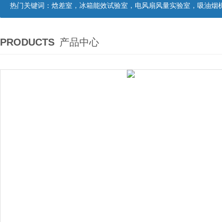
热门关键词：
焓差室，冰箱能效试验室，电风扇风量实验室，吸油烟机油脂分离度试验装置，吸油烟机空气性能试验装置，吸油烟机气味降低度试
PRODUCTS
产品中心