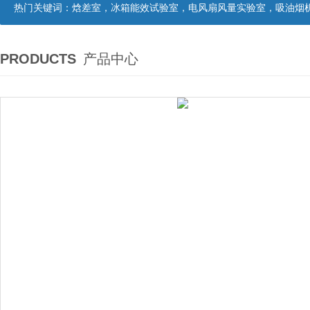
热门关键词：
焓差室，冰箱能效试验室，电风扇风量实验室，吸油烟机油脂分离度试验装置，吸油烟机空气性能试验装置，吸油烟机气味降低度试
PRODUCTS
产品中心