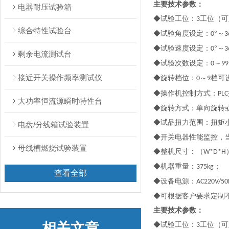
主要技术参数：
电器耐压试验箱
◆试验工位：
工位（可
3
综合特性试验台
◆试验角度设定：
°～
0
3
◆试验速度设定：
°～
0
3
剩余电流测试台
◆试验次数设定：
～
0
99
接近开关操作频率测试仪
◆旋转档位：
～
档可
0
9
◆操作机控制方式：
PLC
大功率恒流源瞬时特性台
◆旋转方式：单向旋转
◆试品扭力范围：扭矩
电盘/分线箱试验装置
◆开关电器性能监控，
母线槽燃烧试验装置
◆整机尺寸：（
W*D*H
◆机器重量：
；
375kg
查看全部
◆设备电源：
AC220V/50
◆可根据客户要求定制
主要技术参数：
相关文章
◆试验工位：
工位（可
3