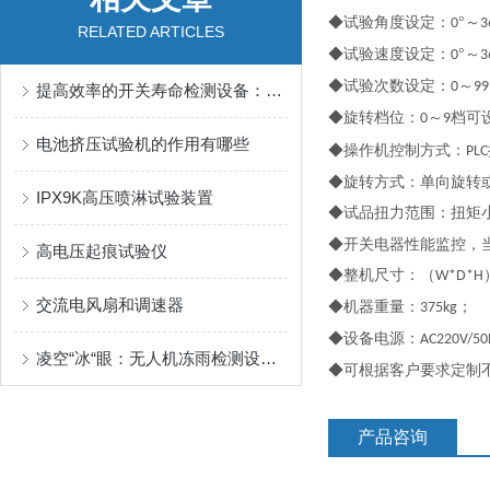
◆试验角度设定：
°～
0
3
RELATED ARTICLES
◆试验速度设定：
°～
0
3
◆试验次数设定：
～
0
99
提高效率的开关寿命检测设备：确保电子设备可靠性
◆旋转档位：
～
档可
0
9
电池挤压试验机的作用有哪些
◆操作机控制方式：
PLC
◆旋转方式：单向旋转
IPX9K高压喷淋试验装置
◆试品扭力范围：扭矩
◆开关电器性能监控，
高电压起痕试验仪
◆整机尺寸：（
W*D*H
交流电风扇和调速器
◆机器重量：
；
375kg
◆设备电源：
AC220V/50
凌空“冰“眼：无人机冻雨检测设备如何为航空安全保驾护航
◆可根据客户要求定制
产品咨询