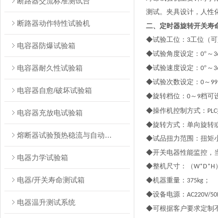
断路器交流标准测试台
测试。夹具设计，人性
断路器动作特性试验机
二、
定时器旋转开关寿
◆试验工位：
工位（可
3
电容器防爆试验箱
◆试验角度设定：
°～
0
3
电容器耐久性试验箱
◆试验速度设定：
°～
0
3
◆试验次数设定：
～
0
99
电容器自愈/破坏试验箱
◆旋转档位：
～
档可
0
9
◆操作机控制方式：
PLC
电容器充放电试验箱
◆旋转方式：单向旋转
熔断器试验预热稳流与自动转换装置测试台
◆试品扭力范围：扭矩
◆开关电器性能监控，
电器力学试验箱
◆整机尺寸：（
W*D*H
电器/开关寿命测试箱
◆机器重量：
；
375kg
◆设备电源：
AC220V/50
电器温升测试系统
◆可根据客户要求定制