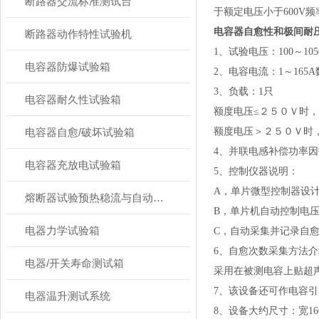
断路器交流标准测试台
于额定电压小于600V
电容器自愈性和极间耐
断路器动作特性试验机
1、试验电压：100～105
电容器防爆试验箱
2、电容电流：1～165A
3、负载：1只
电容器耐久性试验箱
额度电压≤２５０Ｖ时
电容器自愈/破坏试验箱
额度电压＞２５０Ｖ时
4、并联电感补偿功率因
电容器充放电试验箱
5、控制仪器说明：
A，单片微型控制器设
熔断器试验预热稳流与自动转换装置测试台
B，单片机自动控制电
电器力学试验箱
C，自动采集并记录自愈
6、自愈次数采集方法
电器/开关寿命测试箱
采用在被测电容上贴超
7、该设备还可作电容
电器温升测试系统
8、设备大约尺寸：宽160