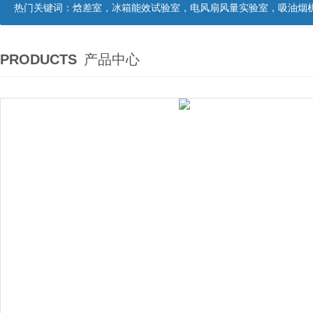
热门关键词：
焓差室，冰箱能效试验室，电风扇风量实验室，吸油烟机油脂分离度试验装置，吸油烟机空气性能试验装置，吸油烟机气味降低度试
PRODUCTS
产品中心