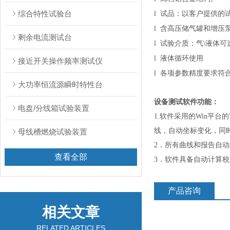
综合特性试验台
l
试品：以客户提供的
l
含高压储气罐和增压
剩余电流测试台
l
试验介质：气\液体可
l
液体循环使用
接近开关操作频率测试仪
l
各项参数精度要求符合C
大功率恒流源瞬时特性台
设备测试软件功能：
电盘/分线箱试验装置
1.软件采用的Win平
线，自动坐标变化，同
母线槽燃烧试验装置
2．所有曲线和报告自
查看全部
3．软件具备自动计算
产品咨询
相关文章
RELATED ARTICLES