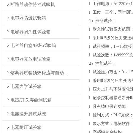
l
工作电源：AC220V±1
断路器动作特性试验机
l
工位：三个，同时测
电容器防爆试验箱
1）寿命试验：
l
耐久性试验压力范围：
电容器耐久性试验箱
l
采用0.5级的压力变送
电容器自愈/破坏试验箱
l
试验频率：1～15次/
l
试验次数：1-99999
电容器充放电试验箱
2）性能试验：
l
试验压力范围：0～1.
熔断器试验预热稳流与自动转换装置测试台
l
采用0.5级的压力变送
电器力学试验箱
l
压力上升与下降变化速率1
l
记录控制器接通断开
电器/开关寿命测试箱
l
具有掉电保存功能；
电器温升测试系统
l
控制方式：PLC系统
l
显示方式：电脑软件
电器耐压试验箱
l
高档铝合金结构。