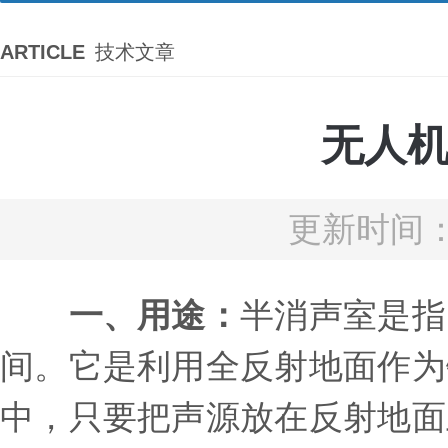
ARTICLE
技术文章
无人
更新时间：2
一、
用途：
半消声室是指
间。它是利用全反射地面作为
中，只要把声源放在反射地面