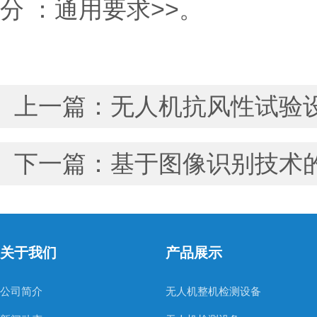
分 ：通用要求>>。
上一篇：
无人机抗风性试验
下一篇：
基于图像识别技术
关于我们
产品展示
公司简介
无人机整机检测设备