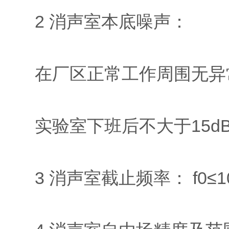
2 消声室本底噪声：
在厂区正常工作周围无异常干扰
实验室下班后不大于15dB(
3 消声室截止频率： f0≤10