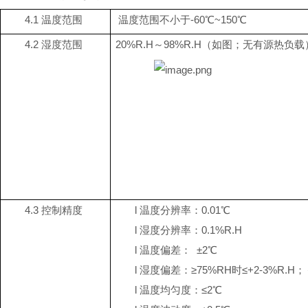
4.1
温度范围
温度范围不小于
-
6
0℃~
150
℃
4.2
湿度范围
20%R.H～98%R.H（如图；无有源热负载
4.3
控制精度
l
温度分辨率：
0.01℃
l
湿度分辨率：
0.1%R.H
l
温度偏差：
±2℃
l
湿度偏差：
≥75%RH时≤+2-3%R.H
l
温度均匀度：
≤2℃