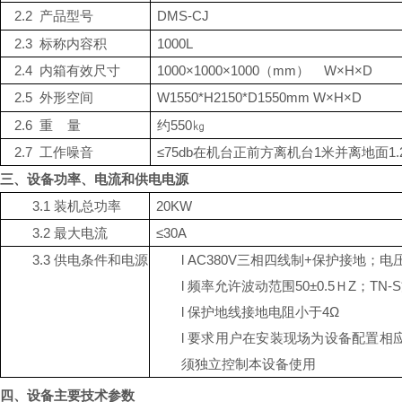
2.2
产品型号
DMS-CJ
2.3
标称内容积
1000L
2.4
内箱有效尺寸
10
00×
1000
×
10
00（mm） W×H×D
2.5
外形空间
W
1550*
H
2150*
D
1550
mm
W×H×D
2.6
重
量
约
55
0㎏
2.7
工作噪音
≤75db在机台正前方离机台1米并离地面1
三、设备
功率、电流和供电电源
3.1
装机总功率
20KW
3.2
最大电流
≤30A
3.3
供电条件和电源
l
AC380V三相四线制+保护接地；电
l
频率允许波动范围
50±0.5ＨZ；T
l
保护地线接地电阻小于
4Ω
l
要求用户在安装现场为设备配置相
须独立控制本设备使用
四、设备主要技术参数