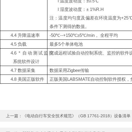
l
温度波动度：
±0.5℃
l
湿度波动度：
± 1%R.H
注：温度均匀度及偏差在环境温度为
+25
条件下测得的数值。
4.4
升降温速率
-50℃--+150℃≥5℃/min， 全程平均
4.5
负载
最多
5个单体电池
4.6
* 自动测试监控
完成远程试验自动控制系统、监控的软件
系统软件设计
4.7
数据采集
数据采用
Zigbee传输
4.8
美国正版软件
正版美国
LABSMATE自动控制软件授权
上一篇：
《电动自行车安全技术规范》（GB 17761-2018）设备清单