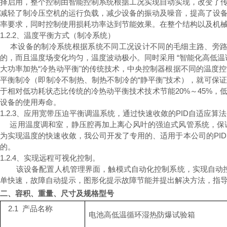
择启用，整个控制由智能控制系统根据工况实现自动实现，改变了
减轻了制冷压空机的运行负载，减少设备的振动及噪音，提高了设
率要求，同时控制使用损耗功率达到节能效果。在整个结构以及机
1.2.2、温度平衡方式（制冷系统）
本设备的制冷系统根据系统不同工况设计不同的毛细主路、旁
的，而且温度场变化均匀，温度波动极小。同时采用
“智能化高低温
大功率加热“冷热动平衡"的传统技术，中央控制器根据不同的温度
平衡制冷（即制冷不制热、制热不制冷的“静平衡"技术），就可保
于相对低功耗状态比传统的冷热动平衡技术技术节能20%～45%
设备的使用寿命。
1.2.3、应用宽带压迫平衡调温系统，通过快速收敛的PID自适应算
运用温度调和室，静压腔再加上离心风叶的强迫式风管系统，保
为实现温度的快速收敛，我公司开发了专用的、适用于本公司的
P
的。
1.2.4、实现远程可视化控制。
该设备配置人机管理界面，触模式自动化控制系统，实现自动
单快速，故障自动提示，图形化提示故障节能并提出解决方法，指
二、容积、重量、尺寸及规格型号
2.1
产品名称
电池高低温循环湿热防爆试验箱