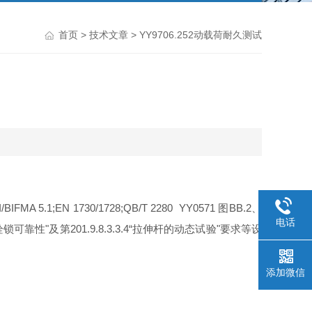
首页
>
技术文章
> YY9706.252动载荷耐久测试
/BIFMA 5.1;EN 1730/1728;QB/T 2280 YY0571
图
BB.2
、
电话
栓锁可靠性
"
及第
201.9.8.3.3.4“
拉伸杆的动态试验
"
要求
等
设
添加微信