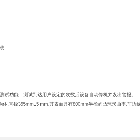
载
测试功能，测试到达用户设定的次数后设备自动停机并发出警报。
物体
,
直径
355mm±5 mm,
其表面具有
800mm
半径的凸球形曲率
,
前边