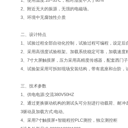
1
、使用温度
:10~35
℃
，相对湿度不大于
80%
2
、附近无大的振源，无强的电磁场。
3
、环境中无腐蚀性介质
二、设计特点
1
、试验过程全部自动化控制，试验过程可编程，设定后
2
、采用高强度试验框架。加载系统稳定可靠，加载速度
3
、
7
寸大屏触摸屏，压力采用高精度传感器，配套西门子
4
、试验架采用可拆卸现场安装结构，带有底座和台阶，
三、技术参数
1
、供电电源
:
交流
380V50HZ
2
、通过更换驱动机构的测试头可分别进行动载荷、耐冲
3
驱动及加载方式
:
电动。
4
、采用
7
寸触摸屏
+
智能程控
PLC
测控，独立测控柜