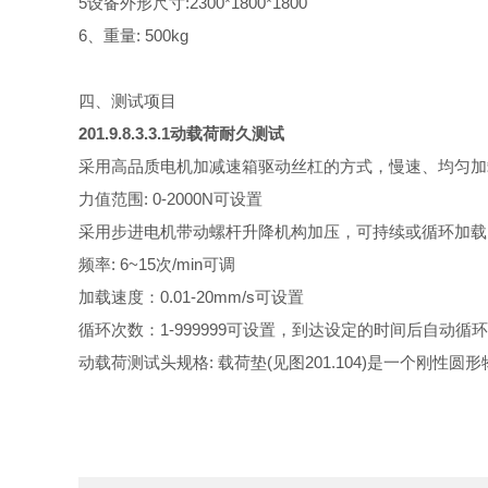
5
设备外形尺寸
:
23
00*
18
00*1800
6
、重量
: 500kg
四、测试项目
2
01.9.8.3.3.1
动载荷耐久测试
采用高品质电机加减速箱驱动丝杠的方式，慢速、均匀加
力值范围
: 0-2000N
可设置
采用步进电机带动螺杆升降机构加压
，可持续或循环
加载
频率
: 6~15
次
/min
可调
加载速度：
0.01-20mm/s
可设置
循环次数：
1-999999
可设置，
到达设定的时间后自动循环
动载荷测试头规格
:
载荷垫
(
见图
201.104)
是一个刚性圆形