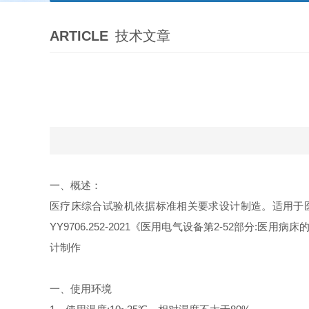
ARTICLE
技术文章
一、概述：
医疗床综合试验机依据标准相关要求设计制造。适用于
YY9706.252-2021
《
医
用电气设备第
2-52
部分
:
医
用
病
床
计制作
一、使用环境