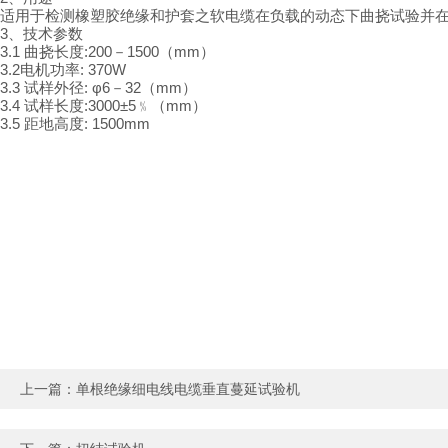
适用于检测橡塑胶绝缘和护套之软电缆在负载的动态下曲挠试验并
3、技术参数
3.
1
曲挠长度
:200－1500（mm）
3.
2电机功率: 370W
3.
3
试样外径
: φ6－32（mm）
3.
4
试样长度
:3000±5﹪（mm）
3.
5
距地高度
: 1500mm
上一篇：
单根绝缘细电线电缆垂直蔓延试验机