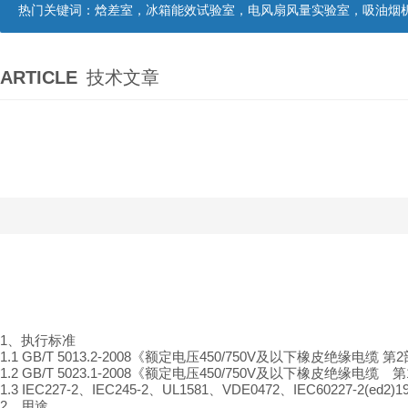
热门关键词：
焓差室，冰箱能效试验室，电风扇风量实验室，吸油烟机油脂分离度试验装置，吸油烟机空气性能试验装置，吸油烟机气味降低度试
ARTICLE
技术文章
1、执行标准
1.1
GB
/T
50
1
3.2-2008
《额定电压
450
/
750V及以下橡皮绝缘电缆 第
1.2
GB
/T
5023.1-2008
《额定电压
450/750V及以下橡皮绝缘电缆 
1.3
IEC227-2、IEC245-2、UL1581、VDE0472、IEC60227-2(ed2)1
2、用途