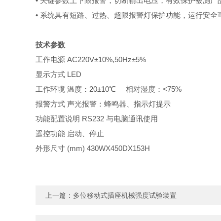
• 关键参数上下限报警，切断输出电压，有效保护被测产
• 系统具有短路、过热、超限报警灯保护功能，运行安全
技术参数
工作电源
AC220V±10%,50Hz±5%
显示方式
LED
工作环境
温度：
20±10℃ 相对湿度：<75%
报警方式
声光报警：蜂鸣器、指示灯提示
功能配置说明
RS232
与电脑通讯使用
遥控功能
启动、停止
外形尺寸
(mm)
430WX450DX153H
上一篇：
多位移动式插座机械强度试验装置