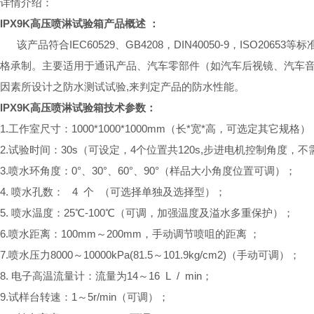
详情介绍：
IPX9K高压喷淋试验箱
产品概述 ：
该产品符合IEC60529、GB4208，DIN40050-9，ISO2065
格承制。主要适用于通讯产品、汽车零部件（如汽车后视镜、汽车
因素所设计之防水测试试验,来判定产品的防水性能。
IPX9K高压喷淋试验箱
技术参数：
1.工作室尺寸：1000*1000*1000mm（长*宽*高，可选定其它规格
2.试验时间：30s（可设定，4个位置共120s,步进电机控制角度，不
3.喷水环角度：0°、30°、60°、90°（样品大小角度位置可调）；
4. 喷水孔数： 4 个 （可选择单独及选择型）；
5. 喷水温度：25℃-100℃（可调，加强温度及溢水多重保护）；
6.喷水距离：100mm～200mm，手动调节喷咀的距离 ；
7.喷水压力8000～10000kPa(81.5～101.9kg/cm2)（手动可调）；
8. 电子高温流量计：流量为14～16 L / min；
9.试样台转速：1～5r/min（可调）；