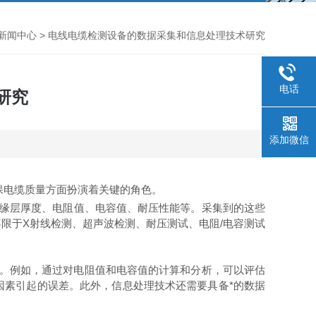
新闻中心
> 电线电缆检测设备的数据采集和信息处理技术研究
电话
研究
添加微信
保电缆质量方面扮演着关键的角色。
缘层厚度、电阻值、电容值、耐压性能等。采集到的这些
限于X射线检测、超声波检测、耐压测试、电阻/电容测试
。例如，通过对电阻值和电容值的计算和分析，可以评估
因素引起的误差。此外，信息处理技术还需要具备*的数据