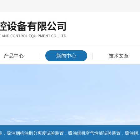
产品中心
新闻中心
技术文章
置，吸油烟机气味降低度试验装置，电池挤压试验机，电池短路试验机,电池重物冲击试验机,电池自由跌落试验机,电池燃烧试验机,电池洗涤试验机,电池挤压试验机