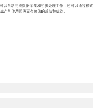
可以自动完成数据采集和初步处理工作，还可以通过模式
的生产和使用提供更有价值的反馈和建议。