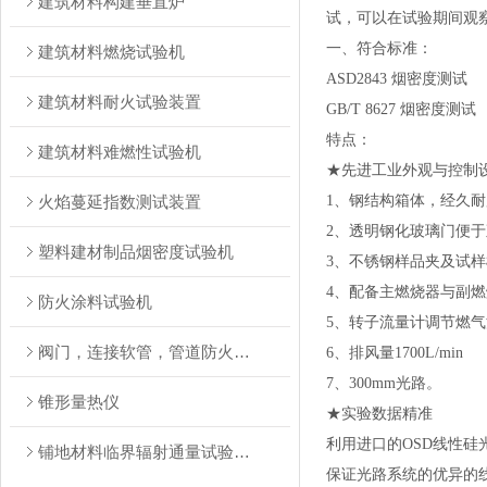
建筑材料构建垂直炉
试，可以在试验期间观
一、符合标准：
建筑材料燃烧试验机
ASD2843 烟密度测试
建筑材料耐火试验装置
GB/T 8627 烟密度测试
特点：
建筑材料难燃性试验机
★
先进工业外观与控制
火焰蔓延指数测试装置
1、钢结构箱体，经久
2、透明钢化玻璃门便
塑料建材制品烟密度试验机
3、不锈钢样品夹及试
4、配备主燃烧器与副
防火涂料试验机
5、转子流量计调节燃
阀门，连接软管，管道防火试验装置
6、排风量1700L/min
7、300mm光路。
锥形量热仪
★
实验数据精准
利用进口的OSD线性硅
铺地材料临界辐射通量试验装置
保证光路系统的优异的线