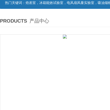
热门关键词：
焓差室，冰箱能效试验室，电风扇风量实验室，吸油烟机油脂分离度试验装置，吸油烟机空气性能试验装置，吸油烟机气味降低度试
PRODUCTS
产品中心