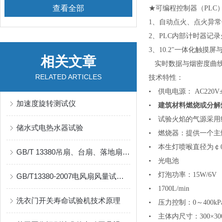
查看全部
★
可编程控制器（PLC
1、自动点火、点火异
2、PLC内部计时器记
3、10.2"一体化触摸
相关文章
实时数据与烟密度曲线
RELATED ARTICLES
技术特性：
• 供电电源： AC220V±
加速度旋转测试仪
•
建筑材料燃烧或分解
• 试验火焰的气源采用
储水式电热水器试验
• 燃烧器：提供一个
• 本生灯喷喉直径为￠0.
GB/T 13380吊扇、台扇、落地扇风量试验室
• 光电池
• 灯泡功率：15W/6V
GB/T13380-2007电风扇风量试验室
• 1700L/min
洗衣门开关寿命试验机技术原理
• 压力控制：0～400kP
• 主体内尺寸：300×300