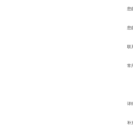
您
您
联
常
详
补