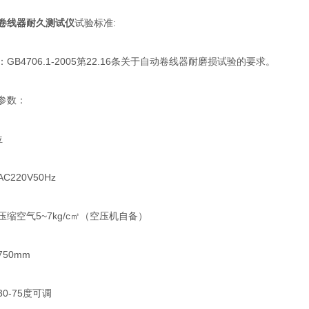
卷线器耐久测试仪
试验标准:
B4706.1-2005第22.16条关于自动卷线器耐磨损试验的要求。
参数：
位
220V50Hz
空气5~7kg/c㎡（空压机自备）
50mm
-75度可调