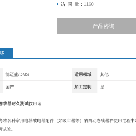
访 问 量：
1160
产品咨询
绍
德迈盛/DMS
适用领域
其他
国产
加工定制
是
卷线器耐久测试仪
用途:
核各种家用电器或电器附件（如吸尘器等）的自动卷线器在使用过程中
劳试验。