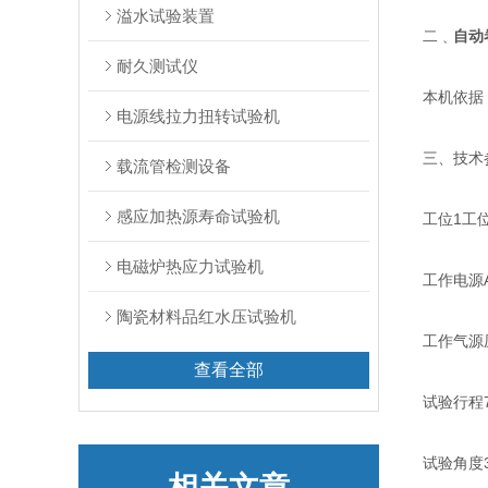
溢水试验装置
二﹑
自动
耐久测试仪
本机依据：G
电源线拉力扭转试验机
三、技术
载流管检测设备
感应加热源寿命试验机
工位1工
电磁炉热应力试验机
工作电源AC
陶瓷材料品红水压试验机
工作气源压缩
查看全部
试验行程7
试验角度30
相关文章