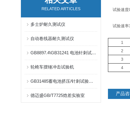
RELATED ARTICLES
试验速度0-
多士炉耐久测试仪
试验速率35
自动卷线器耐久测试仪
1
2
GB8897.4\GB31241 电池针刺试验机
3
轮椅车摆锤冲击试验机
4
GB31485蓄电池挤压/针刺试验装置
产品咨
德迈盛GB/T7725焓差实验室