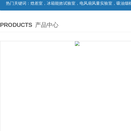
热门关键词：
焓差室，冰箱能效试验室，电风扇风量实验室，吸油烟机油脂分离度试验装置，吸油烟机空气性能试验装置，吸油烟机气味降低度试
PRODUCTS
产品中心