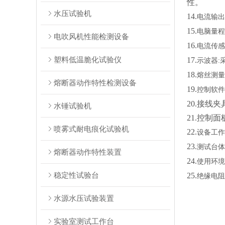
性。
水压试验机
14.
电流输出
15.
电脑量程
电吹风机性能检测设备
16.
电流传感
塑料低温脆化试验仪
17.
示波器
:
18.
熔丝测量
熔断器动作特性检测设备
19.
控制软件
20.
接线夹
水锤试验机
21.
控制面
喷雾式耐电痕化试验机
22.
设备工作
23.
测试台体
熔断器动作特性装置
24.
使用环境
稳定性试验台
25.
绝缘电阻
水源水压试验装置
实验室测试工作台