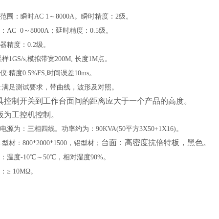
范围：瞬时
AC 1～8000A。瞬时精度：2级。
：
AC 0～8000A；延时精度：0.5级。
器精度：
0.2级。
采样1GS/s,模拟带宽200M, 长度1M点。
仪
:精度0.5%FS,时间误差10ms。
:满足测试要求，带曲线，波形及对照。
具控制开关到工作台面间的距离应大于一个产品的高度。
板为工控机控制。
电源为：三相四线。功率约为：
90KVA(50平方3X50+1X16)。
台面：高密度抗倍特板，黑色。
:型材：800*2000*1500，铝型材；
：温度
-10℃～50℃，相对湿度90%。
：
≥ 10MΩ。