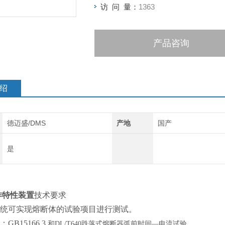
访 问 量：
1363
产品咨询
绍
德迈盛/DMS
产地
国产
是
作特性装置
技术要求
统可实现熔断体的试验项目进行测试。
：
GB15166.3
和
DL/T640跌落式熔断器弧前时间—电流试验。