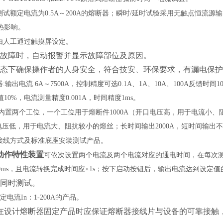
测试额定电流为
0.5A～200A的熔断器；瞬时/延时试验采用无触点恒
热影响。
由人工通过触摸屏设定。
故障时，自动报警并显示故障部位及原因。
态下确保操作者的人身安全，符合技安、环保要求，有漏电保护
器
:输出电流 6A～7500A，控制精度可选0.1A、1A、10A、100A反馈时
10%，电流测量精度0.001A，时间精度1ms。
:内置两个工位，一个工位用于熔断件1000A（开口电压高，用于电流小
电压低，用于电流大、阻抗较小的熔丝；长时间输出2000A，短时间输出不
接线方式及标准底座安装测试产品。
动作特性装置
可依次设置两个电流及两个电流对应的通电时间，在每次
0ms，且电流转换完成时间应≤1s；按下启动按钮后，输出电流达到设定值的
品同时测试。
定电流
In：1-200A的产品。
在设计熔断器固定产品时应保证熔断器接线片与设备的可靠接触