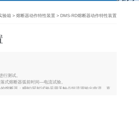
实验箱
>
熔断器动作特性装置
> DMS-RD熔断器动作特性装置
置
进行测试。
T640跌落式熔断器弧前时间—电流试验。
00A的熔断器；瞬时/延时试验采用无触点恒流源输出电流，直
压波动及试品自身发热影响。