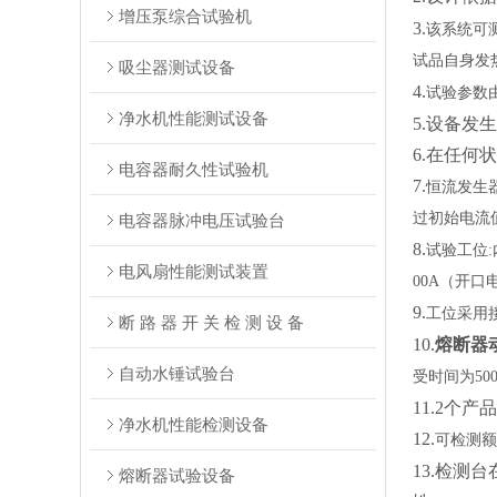
增压泵综合试验机
3.
该系统可
试品自身发
吸尘器测试设备
4.
试验参数
净水机性能测试设备
5.
设备发生
6.
在任何状
电容器耐久性试验机
7.
恒流发生
过初始电流值
电容器脉冲电压试验台
8.
试验工位
电风扇性能测试装置
00A（开口
9.
工位采用
断 路 器 开 关 检 测 设 备
10.
熔断器
自动水锤试验台
受时间为50
11.
2个产
净水机性能检测设备
12.
可检测额
13.
检测台
熔断器试验设备