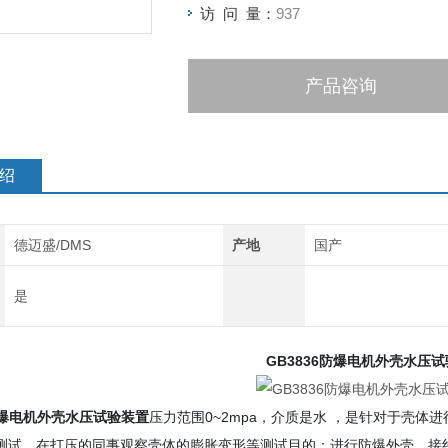
访 问 量：
937
产品咨询
绍
德迈盛/DMS
产地
国产
是
GB3836防爆电机外壳水压
6防爆电机外壳水压试验装置
压力范围0~2mpa，介质是水 ，是针对于壳
测试，在打压的同事观察壳体的膨胀变形等测试目的；进行防爆外壳，接