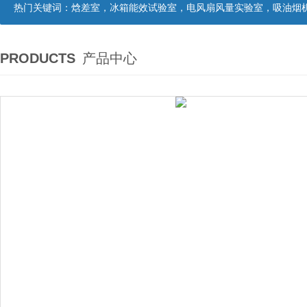
热门关键词：
焓差室，冰箱能效试验室，电风扇风量实验室，吸油烟机油脂分离度试验装置，吸油烟机空气性能试验装置，吸油烟机气味降低度试
PRODUCTS
产品中心