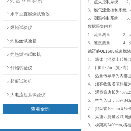
灼 热 丝 试 验 机
1、点火控制系统 2
3、燃气流量控制系统 
水平垂直燃烧试验仪
5、测温控制系统 6
数据采集内容
燃烧试验仪
1、流量测量 2、
灼热丝试验箱
3、速度测量 4、
德迈盛UL1685成束燃
灼热燃油试验机
1、 墙体（混凝土砖墙1
针焰试验仪
2、 门0.9×2m（宽
3、 热量传导率为内部是37
起痕试验机
4、 烟雾收集塔倾斜度为
5、 观察窗边长为457±
大电流起弧试验仪
6、 空气入口：559×343m
查看全部
7、 排烟管406mm
8、 风速计测量区域 地面
9、 梯架高2400mm,横