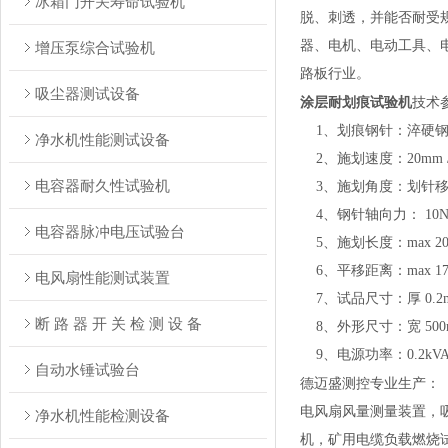
冰箱门开关寿命试验机
脱、刺透，并能否耐受
器、电机、电动工具、
增压泵综合试验机
路板行业。
吸尘器测试设备
涂层耐划痕试验机
技术
1、划痕钢针：淬硬钢针，锥
净水机性能测试设备
2、施划速度：20mm /s±
电容器耐久性试验机
3、施划角度：划针移动平
4、钢针轴向力： 10N±
电容器脉冲电压试验台
5、施划长度：max 200
6、平移距离：max 170
电风扇性能测试装置
7、试品尺寸：厚 0.2mm 
断 路 器 开 关 检 测 设 备
8、外形尺寸：宽 500mm×
9、电源功率：0.2kVA 2
自动水锤试验台
德迈盛测控专业生产：
电风扇风量测量装置，
净水机性能检测设备
机，矿用电缆负载燃烧