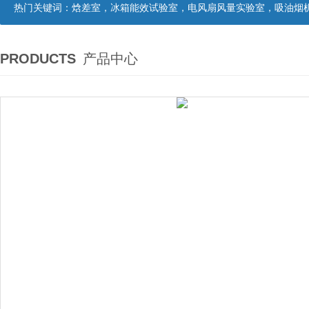
热门关键词：
焓差室，冰箱能效试验室，电风扇风量实验室，吸油烟机油脂分离度试验装置，吸油烟机空气性能试验装置，吸油烟机气味降低度试
PRODUCTS
产品中心