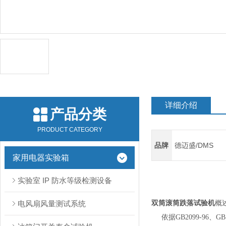
详细介绍
产品分类
PRODUCT CATEGORY
品牌
德迈盛/DMS
家用电器实验箱
实验室 IP 防水等级检测设备
双筒滚筒跌落试验机
电风扇风量测试系统
概
依据GB2099-96、GB