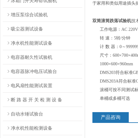
冰箱门开关寿命试验机
于家用和类似用途插头
增压泵综合试验机
双筒滚筒跌落试验机
技
吸尘器测试设备
工作电源：AC 220V 
转 速：5转/分钟
净水机性能测试设备
计 数 器：0～9999
尺寸：600×700×40
电容器耐久性试验机
1000×600×960mm
电容器脉冲电压试验台
DMS203符合标准GB209
DMS203A符合标准GB17
电风扇性能测试装置
滚桶可按不同测试标
单桶或多桶可选
断 路 器 开 关 检 测 设 备
自动水锤试验台
产品咨询
净水机性能检测设备