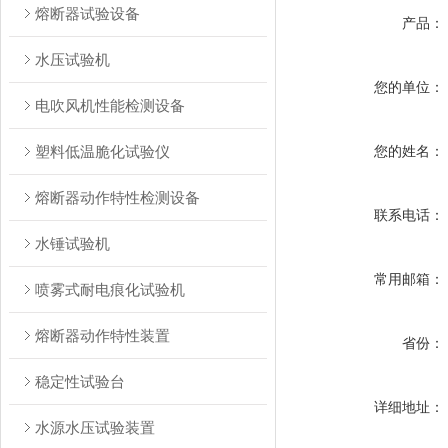
熔断器试验设备
产品：
水压试验机
您的单位：
电吹风机性能检测设备
塑料低温脆化试验仪
您的姓名：
熔断器动作特性检测设备
联系电话：
水锤试验机
常用邮箱：
喷雾式耐电痕化试验机
熔断器动作特性装置
省份：
稳定性试验台
详细地址：
水源水压试验装置