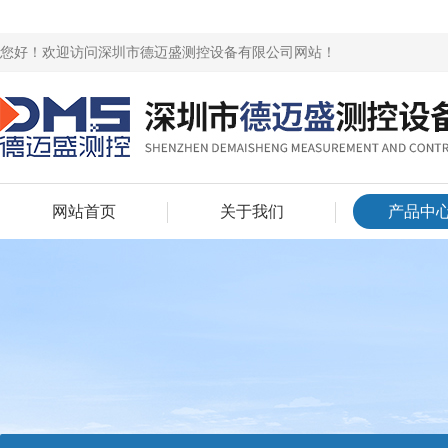
您好！欢迎访问深圳市德迈盛测控设备有限公司网站！
网站首页
关于我们
产品中