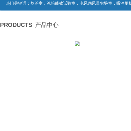
热门关键词：
焓差室，冰箱能效试验室，电风扇风量实验室，吸油烟机油脂分离度试验装置，吸油烟机空气性能试验装置，吸油烟机气味降低度试
PRODUCTS
产品中心