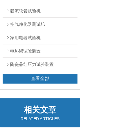
载流软管试验机
空气净化器测试舱
家用电器试验机
电热毯试验装置
陶瓷品红压力试验装置
查看全部
相关文章
RELATED ARTICLES